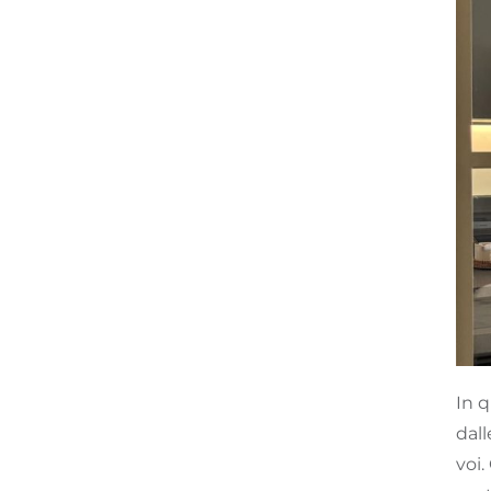
In q
dall
voi