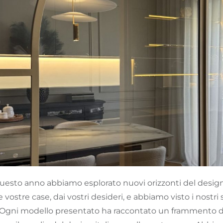
uesto anno abbiamo esplorato nuovi orizzonti del design, 
e vostre case, dai vostri desideri, e abbiamo visto i nost
. Ogni modello presentato ha raccontato un frammento 