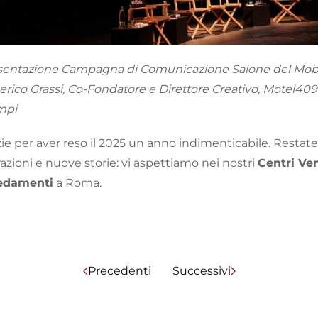
sentazione Campagna di Comunicazione Salone del Mobi
rico Grassi, Co-Fondatore e Direttore Creativo, Motel409
mpi
ie per aver reso il 2025 un anno indimenticabile. Restate
razioni e nuove storie: vi aspettiamo nei nostri
Centri Ve
edamenti
a Roma.
Precedenti
Successivi