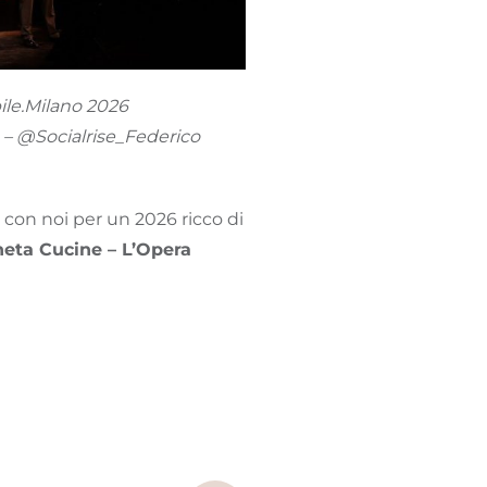
le.Milano 2026
 – @Socialrise_Federico
 con noi per un 2026 ricco di
neta Cucine – L’Opera