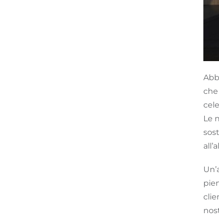
Abb
che 
cele
Le 
sost
all’
Un’
pie
clie
nost