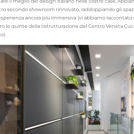
are il meglio del design italiano nelle vostre case. Abbi
ro secondo showroom rinnovato, raddoppiando gli spazi e 
sperienza ancora più immersiva (vi abbiamo raccontato sui
ro le quinte della ristrutturazione del Centro Veneta Cu
o).