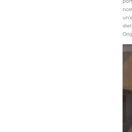
port
nost
un’e
diet
Orig