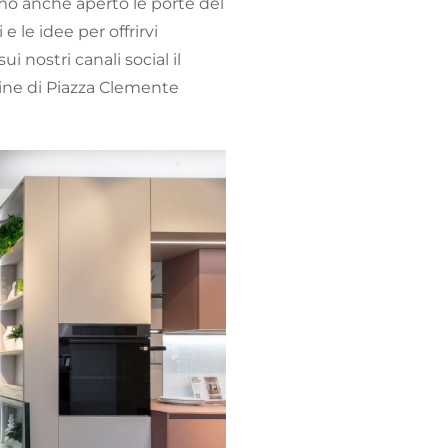
amo anche aperto le porte del
le idee per offrirvi
 nostri canali social il
cine di Piazza Clemente