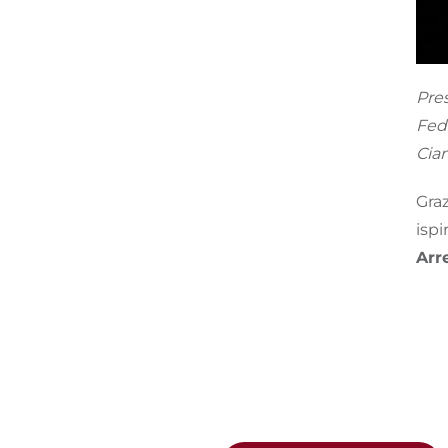
Pre
Fede
Cia
Graz
ispi
Arr