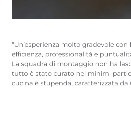
“Un’esperienza molto gradevole con 
illuminazione a led: le luci si acc
efficienza, professionalità e puntuali
La squadra di montaggio non ha lasci
tutto è stato curato nei minimi partic
cucina è stupenda, caratterizzata da 