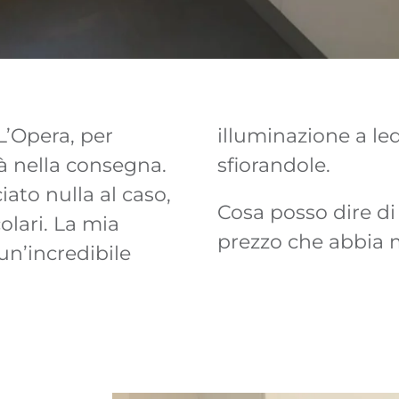
L’Opera, per
endono solo
tà nella consegna.
sfiorandole.
ato nulla al caso,
Cosa posso dire di 
olari. La mia
prezzo che abbia m
un’incredibile