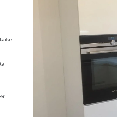
tailor
ta
per